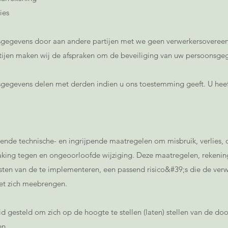
ies
sgegevens door aan andere partijen met we geen verwerkersovere
rtijen maken wij de afspraken om de beveiliging van uw persoonsge
gegevens delen met derden indien u ons toestemming geeft. U heeft
sende technische- en ingrijpende maatregelen om misbruik, verlies
ing tegen en ongeoorloofde wijziging. Deze maatregelen, rekeni
sten van de te implementeren, een passend risico&#39;s die de verw
t zich meebrengen.
d gesteld om zich op de hoogte te stellen (laten) stellen van de d
en.