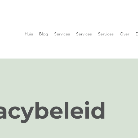
Huis
Blog
Services
Services
Services
Over
D
acybeleid