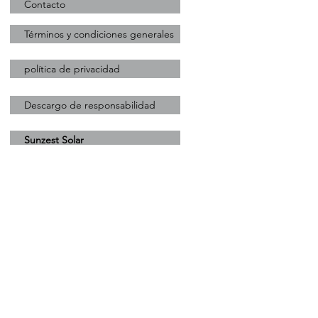
Contacto
Términos y condiciones generales
política de privacidad
Descargo de responsabilidad
Sunzest Solar
+31 (0) 628900444
marcello@sunzestsolar.com